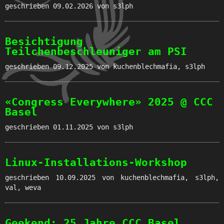
geschrieben
09.02.2026
von s3lph
Besichtigung
Teilchenbeschleuniger am PSI
geschrieben
09.12.2025
von kuchenblechmafia, s3lph
«Congress Everywhere» 2025 @ CCC
Basel
geschrieben
01.11.2025
von s3lph
Linux-Installations-Workshop
geschrieben
10.09.2025
von kuchenblechmafia, s3lph,
val, weva
Geekend: 25 Jahre CCC Basel