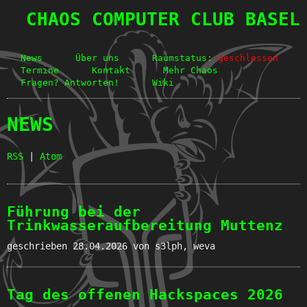
CHAOS COMPUTER CLUB BASEL
News
Über uns
Raumstatus:
geschlossen
Termine
Kontakt
Mehr Chaos
Fragen? Antworten!
Wiki
NEWS
RSS
|
Atom
Führung bei der
Trinkwasseraufbereitung Muttenz
geschrieben
28.04.2026
von s3lph, weva
Tag des offenen Hackspaces 2026